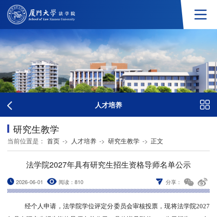
人才培养
研究生教学
当前位置是：
首页
->
人才培养
->
研究生教学
->
正文
法学院2027年具有研究生招生资格导师名单公示
2026-06-01
阅读：
810
分享：
经个人
申请
，
法
学院学位评定分委员会审核投票，现将
法学院
2027