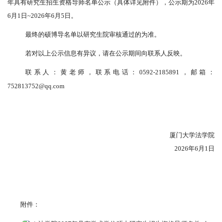
年具有研究生招生资格导师名单公示（具体详见附件），公示期为
2026年
6
月
1
日
~
2026年6
月
5
日。
最终的硕博导名单以研究生院审核通过的为准。
若对以上公示信息有异议，请
在公示期间向联系人反映。
联系人：
黄老师
，联系电话：
0592-2185891，邮箱：
752813752@qq.com
厦门大学法学院
20
26
年
6
月
1
日
附件：