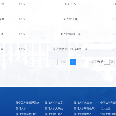
怡晴
秘书
科研工作
C2
淼鑫
秘书
知产院工作
C2
 琳
秘书
知产院培训工作
C2
 欣
秘书
知产院教学、综合事务工作
C2
上页
1
下页
共1页
到第
页
教学工作量管理系统
厦门大学办公室
厦门大学教务处
中国法学创新
厦门大学
厦门大学人事处
厦门大学研究生院
北大法宝
厦门大学信息门户
厦门大学社科处
厦门大学学生处
北京大学法学