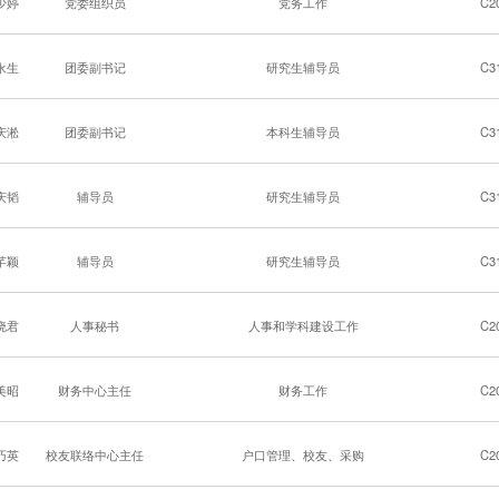
少婷
党委组织员
党务工作
C2
永生
团委副书记
研究生辅导员
C3
庆淞
团委副书记
本科生辅导员
C3
庆韬
​辅导员
研究生辅导员
C3
芊颖
辅导员
研究生辅导员
C3
晓君
人事秘书
人事和学科建设工作
C2
美昭
财务中心主任
财务工作
C2
巧英
校友联络中心主任
户口管理、校友、采购
C2