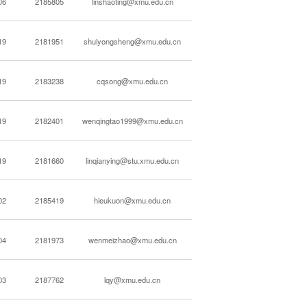
06
2185805
linshaoting@xmu.edu.cn
19
2181951
shuiyongsheng@xmu.edu.cn
19
2183238
cqsong@xmu.edu.cn
19
2182401
wenqingtao1999@xmu.edu.cn
19
2181660
linqianying@stu.xmu.edu.cn
02
2185419
hieukuon@xmu.edu.cn
04
2181973
wenmeizhao@xmu.edu.cn
03
2187762
lqy@xmu.edu.cn