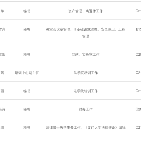
 萍
秘书
资产管理、离退休工作
C2
方舟
秘书
教室会议室管理、IT基础设施管理、安全保卫、工程
B1
管理
雪阳
秘书
网站、实验室工作
C2
 茜
培训中心副主任
法学院培训工作
C2
 丽
秘书
法学院培训工作
C2
美诗
秘书
财务工作
C2
 璐
秘书
法律博士教学事务工作、《厦门大学法律评论》编辑
C2