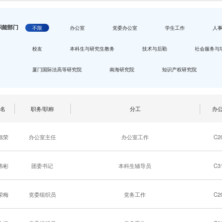
职能部门
不限
办公室
党委办公室
学生工作
人
校友
本科生与研究生教务
技术与后勤
社会服务与
厦门国际法高等研究院
南海研究院
知识产权研究院
姓名
职务/职称
分工
办
旭荣
办公室主任
办公室工作
C2
伟彬
团委书记
本科生辅导员
C3
荣梅
党委组织员
党务工作
C2