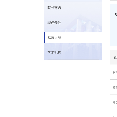
院长寄语
现任领导
党政人员
学术机构
林
黄
吴