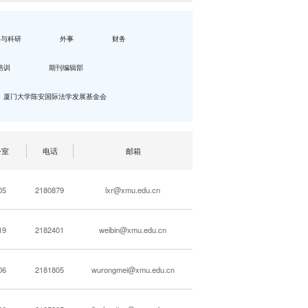
事与科研
外事
财务
培训
期刊编辑部
厦门大学陈安国际法学发展基金会
公室
电话
邮箱
05
2180879
lxr@xmu.edu.cn
19
2182401
weibin@xmu.edu.cn
06
2181805
wurongmei@xmu.edu.cn