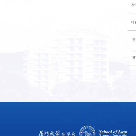
方
叶
曹
林