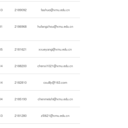
13
2189092
fashuo@xmu.edu.cn
31
2186968
hufangzhou@xmu.edu.cn
05
2181621
xxueyang@xmu.edu.cn
14
2188200
chenxi1021@xmu.edu.cn
14
2182810
csulily@163.com
04
2185193
chenmeishi@xmu.edu.cn
13
2181280
zl0621@xmu.edu.cn