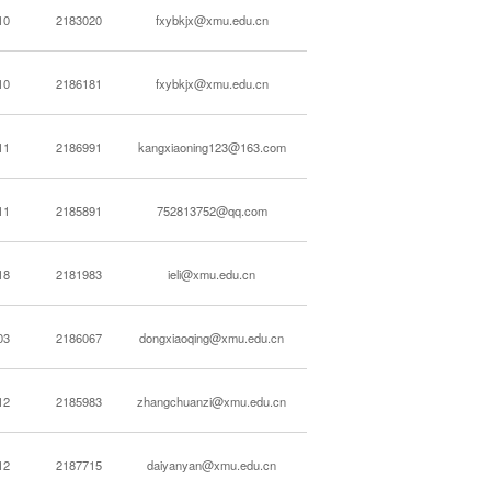
10
2183020
fxybkjx@xmu.edu.cn
10
2186181
fxybkjx@xmu.edu.cn
11
2186991
kangxiaoning123@163.com
11
2185891
752813752@qq.com
18
2181983
ieli@xmu.edu.cn
03
2186067
dongxiaoqing@xmu.edu.cn
12
2185983
zhangchuanzi@xmu.edu.cn
12
2187715
daiyanyan@xmu.edu.cn