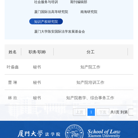
社会服务与培训
期刊编辑部
厦门国际法高等研究院
南海研究院
知识产权研究院
厦门大学陈安国际法学发展基金会
姓名
职务/职称
分工
办
叶淼鑫
秘书
知产院工作
C
曹 琳
秘书
知产院培训工作
C
林 欣
秘书
知产院教学、综合事务工作
C
上页
1
下页
共1页
到第