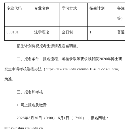
专业代码
专业名称
学习方式
招生计划
备注（
等）
030101
法学理论
全日制
1
普通计
招生计划将视报考生源情况适当调整。
二、报名条件、报名流程、考核录取等要求以我院
2026
年博士研
究生申请考核选拔办法（
https://law.xmu.edu.cn/info/1040/122371.htm）
为准。
三、报名和考核
1. 网上报名及缴费
2026年5月30日（0:00）-6月1日（17:00） ，报名网址：
https://bsbm.xmu.edu.cn
。