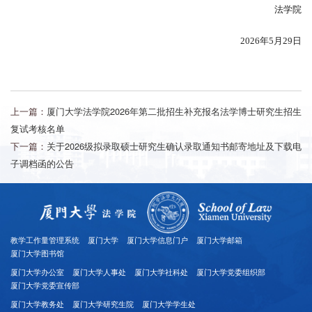
法
学院
2026
年
5
月
29
日
上一篇：
厦门大学法学院2026年第二批招生补充报名法学博士研究生招生
复试考核名单
下一篇：
关于2026级拟录取硕士研究生确认录取通知书邮寄地址及下载电
子调档函的公告
教学工作量管理系统
厦门大学
厦门大学信息门户
厦门大学邮箱
厦门大学图书馆
厦门大学办公室
厦门大学人事处
厦门大学社科处
厦门大学党委组织部
厦门大学党委宣传部
厦门大学教务处
厦门大学研究生院
厦门大学学生处