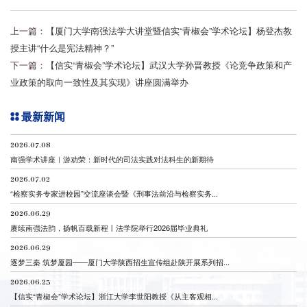
上一篇：
【厦门大学南强法学大讲堂暨信实“青椒会”学术论坛】杨登杰教
授主讲“什么是宪法精神？”
下一篇：
【信实“青椒会”学术论坛】武汉大学孙晋教授《论竞争政策和产
业政策的取向一致性及其实现》讲座圆满举办
最新新闻
2026.07.08
南强学术讲座｜游劝荣：新时代的司法实践对法科生的新期待
2026.07.02
“检察实务专家进校园”交流座谈会暨《刑事法前沿与检察实务...
2026.06.29
赓续南强法韵，扬帆百载新程丨法学院举行2026届毕业典礼
2026.06.29
逐梦三秦 筑梦厦园——厦门大学陕西招生宣传组赴陕开展系列招...
2026.06.23
【信实“青椒会”学术论坛】浙江大学李世阳教授《从主客观相...