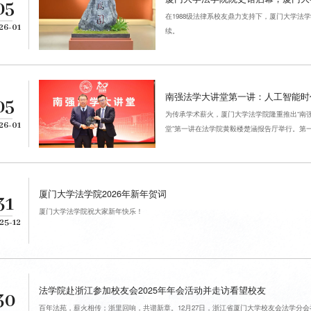
05
在1988级法律系校友鼎力支持下，厦门大学
26-01
续。
南强法学大讲堂第一讲：人工智能时
05
为传承学术薪火，厦门大学法学院隆重推出“南强
26-01
堂”第一讲在法学院黄毅楼楚涵报告厅举行。第一讲
厦门大学法学院2026年新年贺词
31
厦门大学法学院祝大家新年快乐！
25-12
法学院赴浙江参加校友会2025年年会活动并走访看望校友
30
百年法苑，薪火相传；浙里回响，共谱新章。12月27日，浙江省厦门大学校友会法学分会举