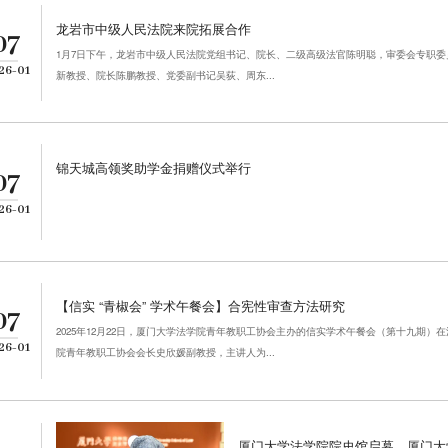
龙岩市中级人民法院来院拓展合作
07
1月7日下午，龙岩市中级人民法院党组书记、院长、二级高级法官陈明聪，审委会专职
26-01
新教授、院长陈鹏教授、党委副书记吴荻、周东...
锦天城高领奖助学金捐赠仪式举行
07
26-01
【信实 “青椒会” 学术午餐会】合宪性审查方法研究
07
2025年12月22日，厦门大学法学院青年教职工协会主办的信实学术午餐会（第十九期）
26-01
院青年教职工协会会长史欣媛副教授，主讲人为...
厦门大学法学院院史馆启幕，厦门大