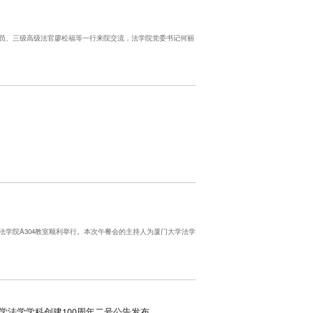
委员、三级高级法官廖松福等一行来院交流，法学院党委书记何丽
在法学院A304教室顺利举行。本次午餐会的主持人为厦门大学法学
学法学学科创建100周年二号公告发布