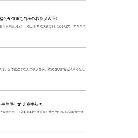
格的价值重勘与著作权制度因应》
作权制度因应》，在法学领域顶尖期刊《法学研究》2026年第
，学院领导、全体党政管理人员参加会议。本次述职报告会采用分组汇
究生主题征文”比赛中获奖
法大学主办、上海段和段律师事务所协办的“2025年全国法律博