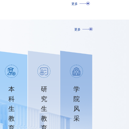
更多
更多
本
研
学
科
究
院
生
生
风
教
教
采
育
育