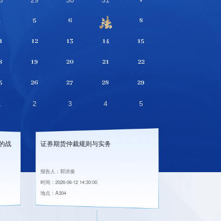
8
29
30
31
4
5
6
8
1
12
13
14
15
8
19
20
21
22
5
26
27
28
29
1
2
3
4
5
的战
证券期货仲裁规则与实务
国际仲裁与涉
报告人：郭洪俊
报告人：范铭超
时间：2026-06-12 14:30:00
时间：2026-06-12 14
地点：A304
地点：A304