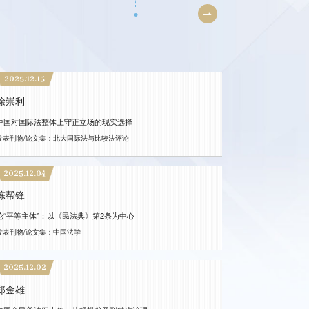
2025.12.15
2025.11.01
徐崇利
姜孝贤、程庆栋
中国对国际法整体上守正立场的现实选择
烟草法律与经济政策
发表刊物/论文集：北大国际法与比较法评论
2025.08.01
2025.12.04
姜孝贤、程庆栋
陈帮锋
备案审查教程
论“平等主体”：以《民法典》第2条为中心
发表刊物/论文集：中国法学
2025.06.01
宋方青
2025.12.02
立法质量的判断标准
郑金雄