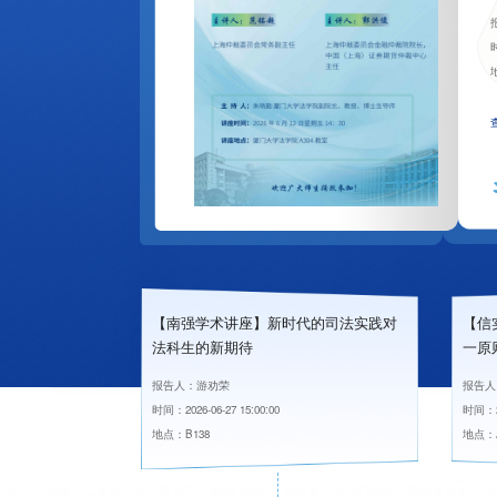
时
时
时
时
时
【南强学术讲座】新时代的司法实践对
【信
法科生的新期待
一原
报告人：游劝荣
报告人
时间：2026-06-27 15:00:00
时间：20
地点：B138
地点：A