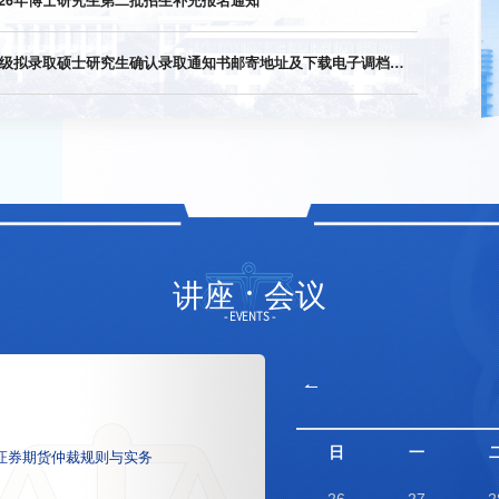
026年博士研究生第二批招生补充报名通知
关于2026级拟录取硕士研究生确认录取通知书邮寄地址及下载电子调档函的...
讲座
会议
- EVENTS -
信实“青椒会”学术论坛
南强学术讲座
日
一
百年变局下中国参与国际规则制定的
证券期货仲裁规则与实务
国际仲裁与涉外法治
【南强学术讲座】新时代的司法实践
【信实“青椒会”学术论坛】从主客观相
战略与策略
对法科生的新期待
统一原则到对应原则