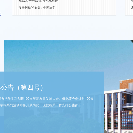
宪法和一般法律的关系构造
发表刊物/论文集：中国法学
年公告（第二号）
年公告（第四号）
”正式亮相！
年公告（第三号）
00周年视觉识别系统
年公告（第二号）
年公告（第四号）
告（第一号）公布以来，海内外校友热忱响应、深情寄语，社会各界
举办法学学科创建100周年高质量发展大会。值此盛会倒计时100天
刻。赓续南强法韵，扬帆百载新程。今日，厦大法学吉祥物厦小廌重磅
刻。百年法府，文脉绵长；巍巍南强，众力共襄。一代代厦大法学人薪
厦大法学学科迎来创建百年历史性时刻。“厦门大学法学学科100周年视
告（第一号）公布以来，海内外校友热忱响应、深情寄语，社会各界
举办法学学科创建100周年高质量发展大会。值此盛会倒计时100天
各项筹备工作有序推进。经集思广益、审慎遴选，现将厦门大学法
学科系列活动筹备开展情况，现就相关工作安排公告如下：
，以萌趣治愈的国风形象传递法治情怀，献礼法科百年。
神共生共荣，共同铸就了今日南强法学的坚实基业。学科发展建设
语言，致敬百年法学征程，践行法治信仰与时代担当，共启厦法新篇
各项筹备工作有序推进。经集思广益、审慎遴选，现将厦门大学法
学科系列活动筹备开展情况，现就相关工作安排公告如下：
科创建100周年主题 南强法韵 百载新程育才以兴邦，肇基南强，
会贤达、爱心企业及全体师生的深情厚谊与鼎力支持。拳拳赤子
科创建100周年主题 南强法韵 百载新程育才以兴邦，肇基南强，
科百年风雨兼程、...
量。
科百年风雨兼程、...