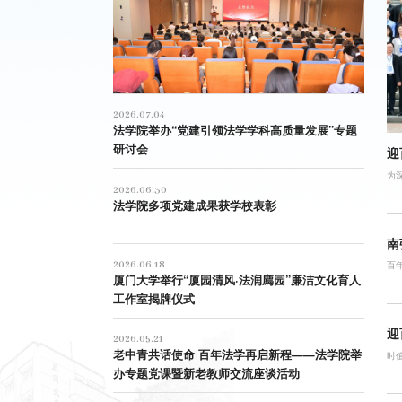
2026.07.04
法学院举办“党建引领法学学科高质量发展”专题
研讨会
迎
为
2026.06.30
法学院多项党建成果获学校表彰
南
2026.06.18
百
厦门大学举行“厦园清风·法润廌园”廉洁文化育人
工作室揭牌仪式
迎
2026.05.21
老中青共话使命 百年法学再启新程——法学院举
时
办专题党课暨新老教师交流座谈活动